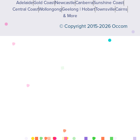
Adelaide
Gold Coast
Newcastle
Canberra
Sunshine Coast
Central Coast
Wollongong
Geelong | Hobart
Townsville
Cairns
& More
© Copyright 2015-2026 Occom