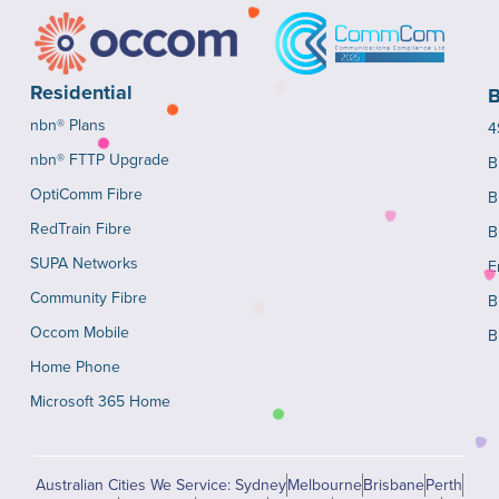
Residential
B
nbn® Plans
4
nbn® FTTP Upgrade
B
OptiComm Fibre
B
RedTrain Fibre
B
SUPA Networks
E
Community Fibre
B
Occom Mobile
B
Home Phone
Microsoft 365 Home
Australian Cities We Service: Sydney
Melbourne
Brisbane
Perth