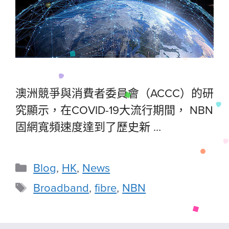
澳洲競爭與消費者委員會（ACCC）的研
究顯示，在COVID-19大流行期間， NBN
固網寬頻速度達到了歷史新 …
Blog
,
HK
,
News
Broadband
,
fibre
,
NBN