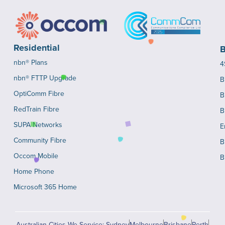
Residential
B
nbn® Plans
4
nbn® FTTP Upgrade
B
OptiComm Fibre
B
RedTrain Fibre
B
SUPA Networks
E
Community Fibre
B
Occom Mobile
B
Home Phone
Microsoft 365 Home
Australian Cities We Service: Sydney
Melbourne
Brisbane
Perth