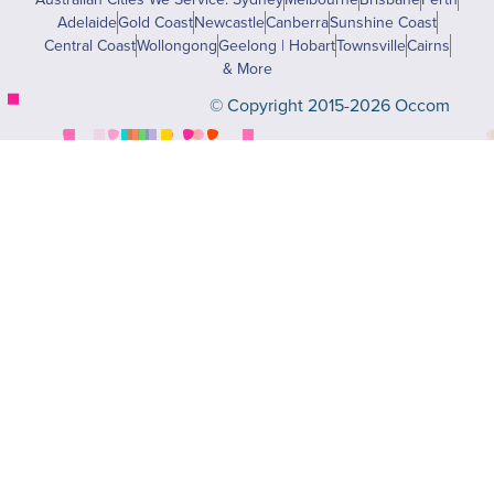
Adelaide
Gold Coast
Newcastle
Canberra
Sunshine Coast
Central Coast
Wollongong
Geelong | Hobart
Townsville
Cairns
& More
© Copyright 2015-2026 Occom