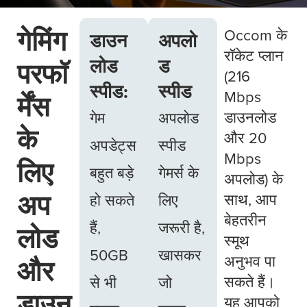
गेमिंग
Occom के
डाउन
अपलो
रॉकेट प्लान
लोड
ड
परफॉ
(216
स्पीड:
स्पीड
Mbps
र्मेंस
डाउनलोड
गेम
अपलोड
के
और 20
अपडेट्स
स्पीड
Mbps
लिए
बहुत बड़े
गेमर्स के
अपलोड) के
अप
साथ, आप
हो सकते
लिए
बेहतरीन
हैं,
जरूरी है,
लोड
स्मूथ
50GB
खासकर
अनुभव पा
और
सकते हैं।
से भी
जो
डाउन
यह आपको