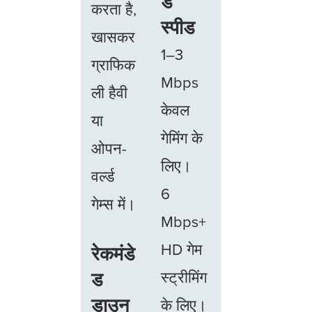
ड
करता है,
स्पीड
खासकर
1–3
ग्राफिक
Mbps
ली हैवी
केवल
या
गेमिंग के
ओपन-
लिए।
वर्ल्ड
6
गेम्स में।
Mbps+
HD गेम
रेकमंडे
ड
स्ट्रीमिंग
डाउन
के लिए।