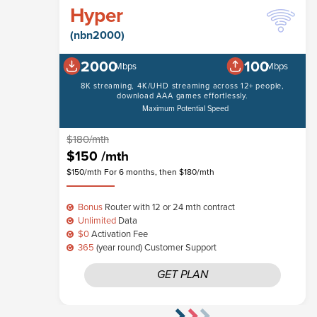
Hyper
(nbn2000)
2000
100
Mbps
Mbps
8K streaming, 4K/UHD streaming across 12+ people,
download AAA games effortlessly.
Maximum Potential Speed
$180/mth
$150
/mth
$150/mth For 6 months, then $180/mth
Bonus
Router with 12 or 24 mth contract
Unlimited
Data
$0
Activation Fee
365
(year round) Customer Support
GET PLAN