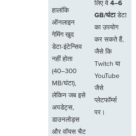
लिए वे
4–6
हालांकि
GB/घंटा
डेटा
ऑनलाइन
का उपयोग
गेमिंग खुद
कर सकते हैं,
डेटा-इंटेन्सिव
जैसे कि
नहीं होता
Twitch या
(40–300
YouTube
MB/घंटा),
जैसे
लेकिन जब इसे
प्लेटफॉर्म्स
अपडेट्स,
पर।
डाउनलोड्स
और वॉयस चैट