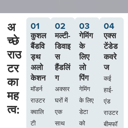
अ
01
02
03
04
कुशल
मल्टी-
गेमिंग
एक्स
च्छे
बैंडवि
डिवाइ
के
टेंडेड
राउ
ड्थ
स
लिए
कवरे
टर
अलो
हैंडलिं
लो
ज
केशन
ग
पिंग
का
कई
मॉडर्न
अक्सर
गेमिंग
हाई-
मह
राउटर
घरों में
के लिए
एंड
त्व:
क्वालि
एक
डेटा
राउटर
टी
साथ
को
बीमफॉ