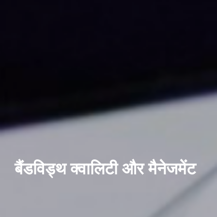
बैंडविड्थ क्वालिटी और मैनेजमेंट