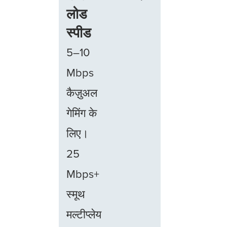
लोड
स्पीड
5–10
Mbps
कैज़ुअल
गेमिंग के
लिए।
25
Mbps+
स्मूथ
मल्टीप्लेय