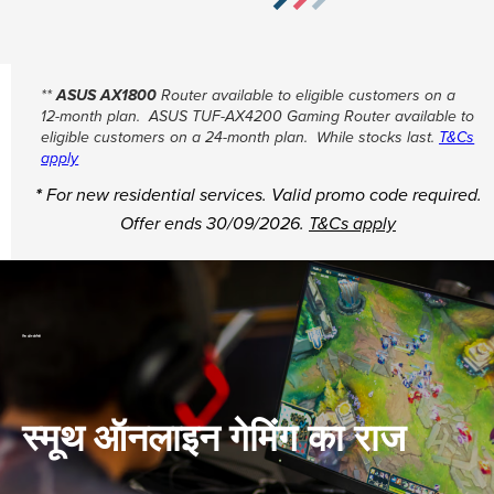
ASUS AX1800
**
Router available to eligible customers on a
12-month plan. ASUS TUF-AX4200 Gaming Router available to
eligible customers on a 24-month plan. While stocks last.
T&Cs
apply
*
For new residential services. Valid promo code required.
Offer ends 30/09/2026.
T&Cs apply
पिंग और लेटेंसी
स्मूथ ऑनलाइन गेमिंग का राज