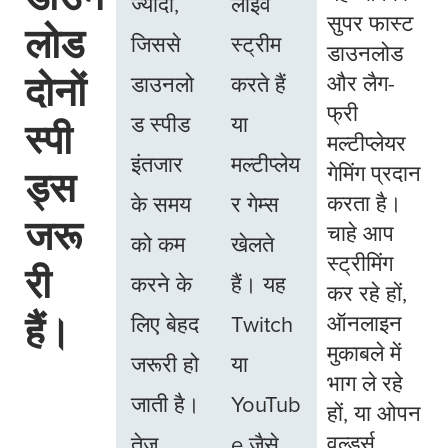
ज्यादा,
लाइव
सुपर फास्ट
लोड
जिससे
स्ट्रीम
डाउनलोड
दोनों
और लैग-
डाउनलो
करते हैं
फ्री
ड स्पीड
या
स्पी
मल्टीप्लेयर
इंतजार
मल्टीप्लेय
गेमिंग प्रदान
ड्स
करता है।
के समय
र गेम्स
जरू
चाहे आप
को कम
खेलते
स्ट्रीमिंग
री
करने के
हैं। यह
कर रहे हों,
हैं।
ऑनलाइन
लिए बेहद
Twitch
मुकाबले में
जरूरी हो
या
भाग ले रहे
जाती है।
YouTub
हों, या ओपन
वर्ल्ड्स
तेज़
e जैसे