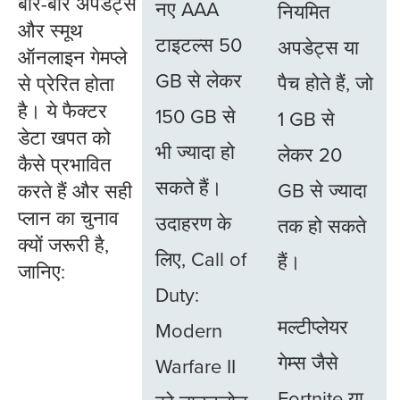
बार-बार अपडेट्स
नए AAA
नियमित
और स्मूथ
टाइटल्स 50
अपडेट्स या
ऑनलाइन गेमप्ले
GB से लेकर
पैच होते हैं, जो
से प्रेरित होता
है। ये फैक्टर
150 GB से
1 GB से
डेटा खपत को
भी ज्यादा हो
लेकर 20
कैसे प्रभावित
सकते हैं।
GB से ज्यादा
करते हैं और सही
प्लान का चुनाव
उदाहरण के
तक हो सकते
क्यों जरूरी है,
लिए, Call of
हैं।
जानिए:
Duty:
मल्टीप्लेयर
Modern
गेम्स जैसे
Warfare II
Fortnite या