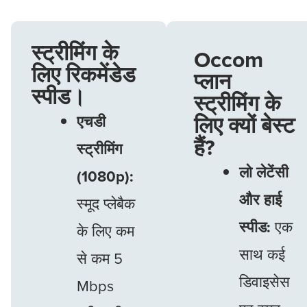
स्ट्रीमिंग के
Occom
लिए रिकमेंडेड
प्लान
स्पीड।
स्ट्रीमिंग के
लिए क्यों बेस्ट
एचडी
हैं?
स्ट्रीमिंग
लो लेटेंसी
(1080p):
और हाई
स्मूद प्लेबैक
स्पीड:
एक
के लिए कम
साथ कई
से कम 5
डिवाइसेस
Mbps