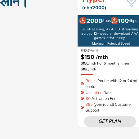
 प्लान।
(nbn2000)
2000
100
Mbps
Mbps
8K streaming, 4K/UHD streaming
across 12+ people, download AAA
games effortlessly.
Maximum Potential Speed
$180/mth
$150
/mth
$150/mth For 6 months, then
$180/mth
Bonus
Router with 12 or 24 mt
contract
Unlimited
Data
$0
Activation Fee
365
(year round) Customer
Support
GET PLAN