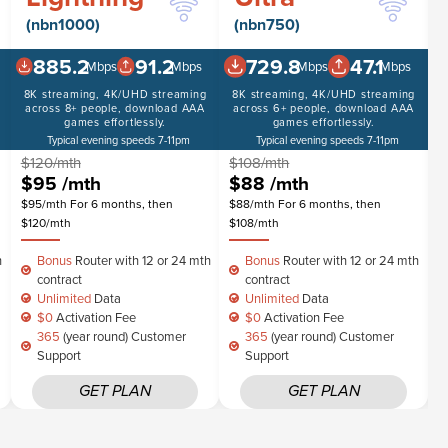
(nbn1000)
(nbn750)
885.2
91.2
729.8
47.1
Mbps
Mbps
Mbps
Mbps
8K streaming, 4K/UHD streaming
8K streaming, 4K/UHD streaming
S
across 8+ people, download AAA
across 6+ people, download AAA
vi
games effortlessly.
games effortlessly.
Typical evening speeds 7-11pm
Typical evening speeds 7-11pm
$120/mth
$108/mth
$
$95
/mth
$88
/mth
$95/mth For 6 months, then
$88/mth For 6 months, then
$
$120/mth
$108/mth
$
h
Bonus
Router with 12 or 24 mth
Bonus
Router with 12 or 24 mth
contract
contract
Unlimited
Data
Unlimited
Data
$0
Activation Fee
$0
Activation Fee
365
(year round) Customer
365
(year round) Customer
Support
Support
GET PLAN
GET PLAN