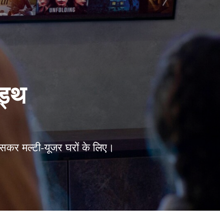
िड्थ
ासकर मल्टी-यूजर घरों के लिए।