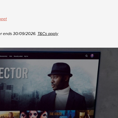
heet
er ends 30/09/2026.
T&Cs apply