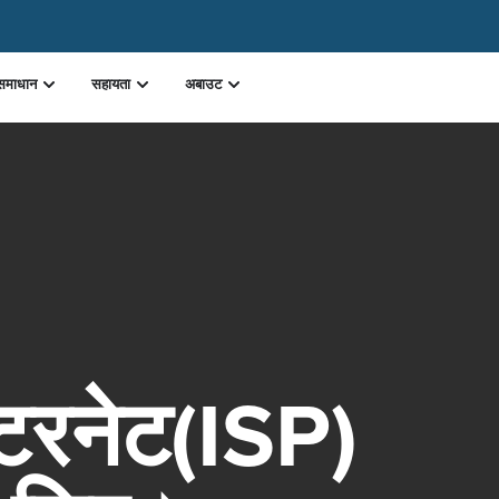
समाधान
सहायता
अबाउट
ंटरनेट(ISP)