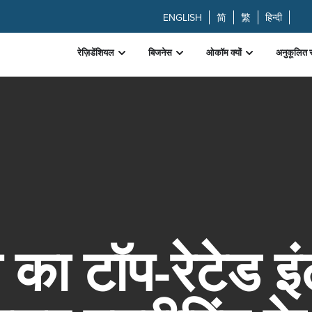
ENGLISH
简
繁
हिन्दी
रेज़िडेंशियल
बिजनेस
ओकॉम क्यों
अनुकूलित 
ा का टॉप-रेटेड इ