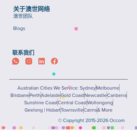
关于澳世网络
澳世团队
Blogs
联系我们
Australian Cities We Service: Sydney
Melbourne
Brisbane
Perth
Adelaide
Gold Coast
Newcastle
Canberra
Sunshine Coast
Central Coast
Wollongong
Geelong | Hobart
Townsville
Cairns
& More
© Copyright 2015-2026 Occom