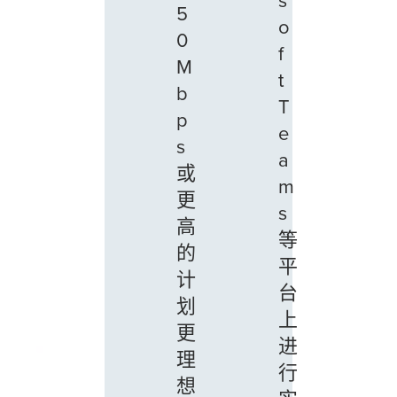
5
o
0
f
M
t
b
T
p
e
s
a
或
m
更
s
高
等
的
平
计
台
划
上
更
进
理
行
想