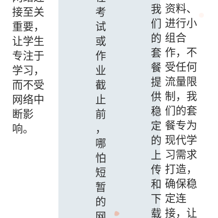
资料、
我
接至关
考
进行小
们
重要，
试
组合
的
让学生
或
作，不
套
专注于
作
受任何
餐
学习，
业
流量限
提
而不受
截
制，我
供
网络中
止
们的套
稳
断影
前
餐专为
定
响。
，
现代学
的
哪
习需求
上
怕
打造，
传
短
确保稳
和
暂
定连
下
的
接，让
载
网