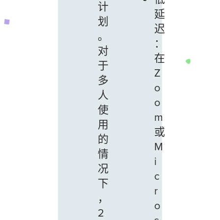
计
延
划
迟
。
：
对
在
于
Z
多
o
人
o
使
m
用
或
的
M
情
i
况
c
下
r
，
o
2
s