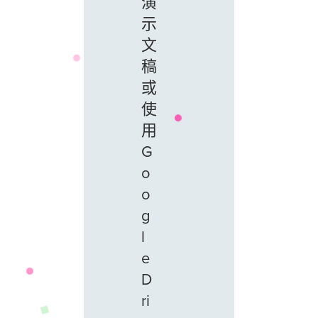
演
示
文
稿
或
使
用
G
o
o
g
l
e
D
ri