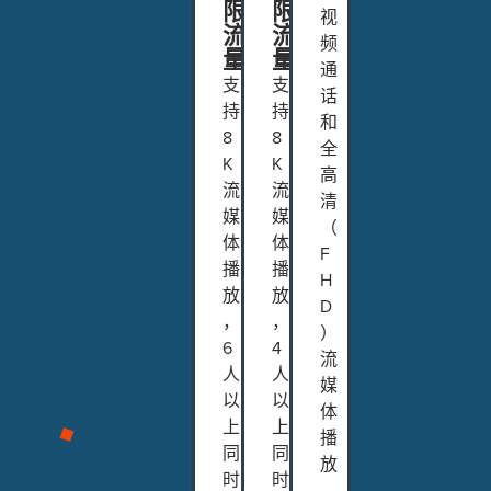
限
限
视
流
流
频
量
量
通
支
支
话
持
持
和
8
8
全
K
K
高
流
流
清
媒
媒
（
体
体
F
播
播
H
放
放
D
，
，
）
6
4
流
人
人
媒
以
以
体
上
上
播
同
同
放
时
时