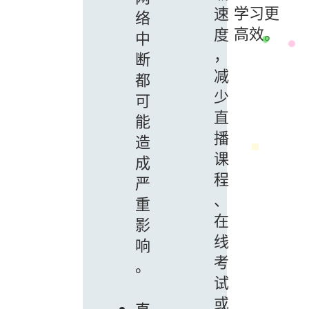
学习更
速
络
高效。
度
中
，
断
减
都
少
可
直
能
播
造
课
成
程
严
、
重
在
影
线
响
考
。
试
或