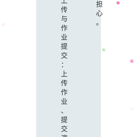
上
担
传
心
与
。
作
业
提
交
：
上
传
作
业
、
提
交