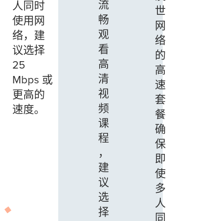
流
人同时
世
畅
使用网
网
观
络，建
络
看
议选择
的
高
25
高
清
Mbps 或
速
视
更高的
套
频
速度。
餐
课
确
程
保
，
即
建
使
议
多
选
人
择
同