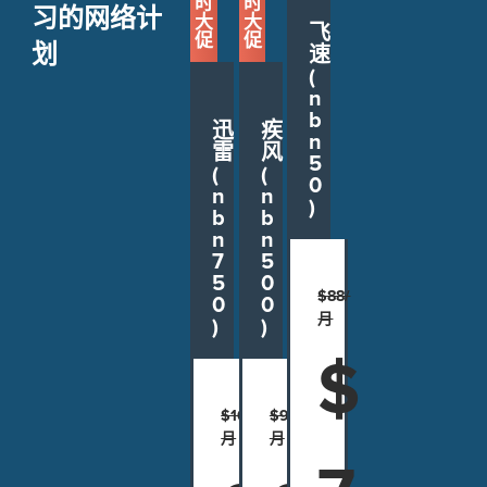
时
时
习的网络计
大
大
飞
促
促
划
速
(
n
b
迅
疾
n
雷
风
5
(
(
0
n
n
)
b
b
n
n
7
5
5
0
$88/
0
0
月
)
)
$
$108/
$95/
月
月