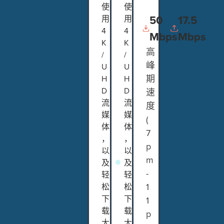
使
使
50
17.5
用
用
4
4
Mbps
Mbps
K
K
高
/
/
峰
U
U
期
H
H
D
D
速
流
流
度
媒
媒
(
体
体
7
，
，
p
以
以
m
及
及
-
轻
轻
1
松
松
下
下
1
载
载
p
大
大