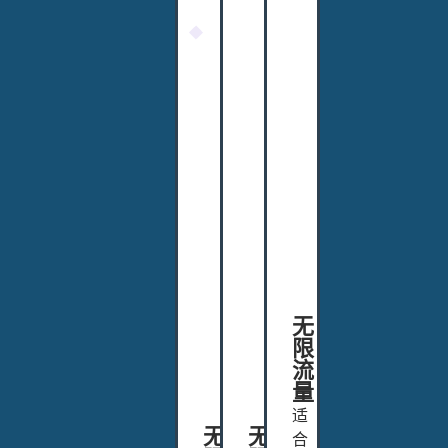
U
U
8
S
S
0
A
A
0
X
X
路
1
1
由
8
8
器
0
0
（
0
0
原
路
路
价
由
由
$
器
器
1
（
（
2
原
原
0
价
价
）
$
$
无
1
1
限
2
2
流
0
0
量
）
）
适
无
无
合