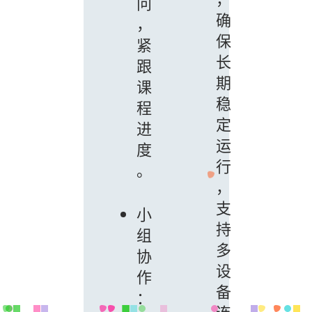
问
确
，
保
紧
长
跟
期
课
稳
程
定
进
运
度
行
。
，
支
小
持
组
多
协
设
作
备
：