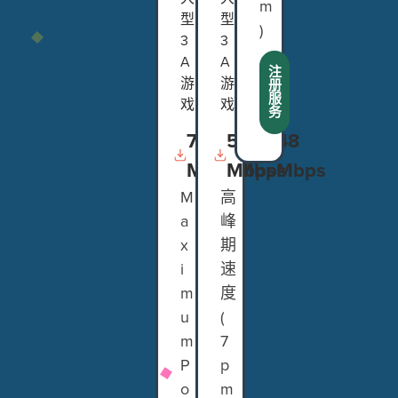
m
型
型
)
3
3
A
A
注
游
游
册
服
戏
戏
务
750
500
50
48
Mbps
Mbps
Mbps
Mbps
M
高
a
峰
x
期
i
速
m
度
u
(
m
7
P
p
o
m