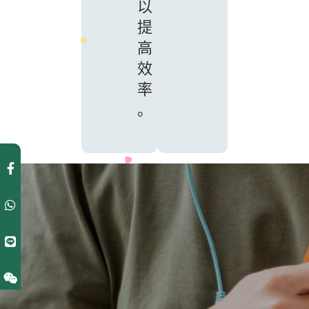
以
提
高
效
率
。