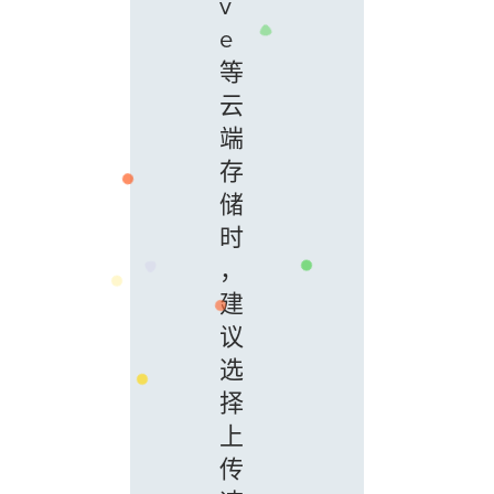
v
e
等
云
端
存
储
时
，
建
议
选
择
上
传