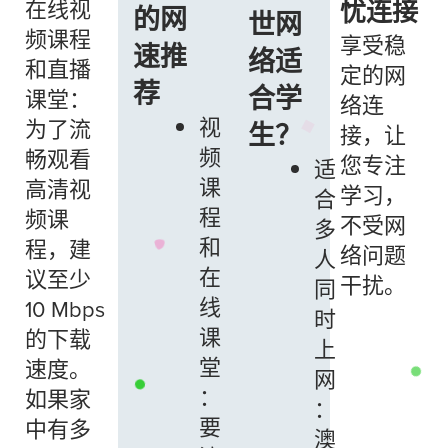
在线视
忧连接
的网
世网
频课程
享受稳
速推
络适
和直播
定的网
荐
合学
课堂：
络连
视
为了流
生？
接，让
频
畅观看
您专注
适
课
高清视
学习，
合
程
频课
不受网
多
和
程，建
络问题
人
在
议至少
干扰。
同
线
10 Mbps
时
课
的下载
上
堂
速度。
网
：
如果家
：
要
中有多
澳