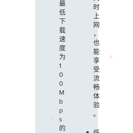
最
时
低
上
下
网
载
，
速
也
度
能
为
享
1
受
0
流
0
畅
M
体
b
验
p
。
s
的
低