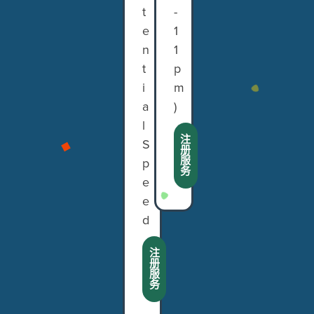
t
-
e
1
n
1
t
p
i
m
a
)
l
注
S
册
服
p
务
e
e
d
注
册
服
务