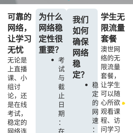
可靠的
为什么
学生无
我们
网络，
网络稳
限流量
如何
让学习
定性很
套餐
确保
无忧
重要？
澳世网
网络
络的无
无论是
考
稳
限流量
上直播
试
定？
套餐，
课、小
与
让学生
稳
组讨
截
可以随
定
论，还
止
心所欲
的
是在线
日
观看课
网
考试，
期
程、访
速
稳定的
：
问学习
：
网络连
在