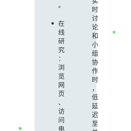
实
。
时
讨
在
论
线
和
研
小
究
组
：
协
浏
作
览
时
网
，
页
低
、
延
访
迟
问
至
电