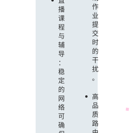
直
作
播
业
课
提
程
交
与
时
辅
的
导
干
：
扰
稳
。
定
的
高
网
品
络
质
可
路
确
由