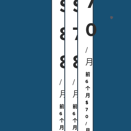
7
$
$
0
8
7
/
8
8
月
前
/
/
6
个
月
月
月
$
前
前
7
6
6
0
个
个
/
月
月
月