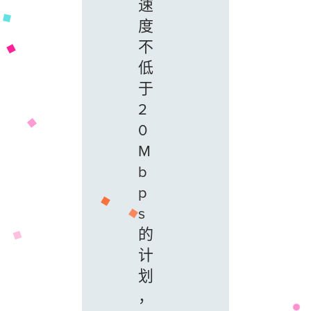
速
度
不
低
于
2
0
M
b
p
s
的
计
划
，