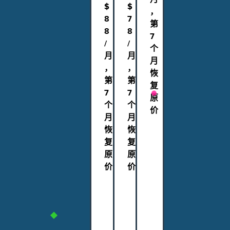
$
$
，
8
7
第
8
8
7
/
/
个
月
月
月
，
，
恢
第
第
复
7
7
原
个
个
价
月
月
恢
恢
获
复
复
赠
A
原
原
S
价
价
U
获
获
S
赠
赠
A
A
A
X
S
S
1