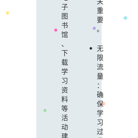
关
子
重
图
要
书
。
馆
、
无
下
限
载
流
学
量
习
：
资
确
料
保
等
学
活
习
动
过
建