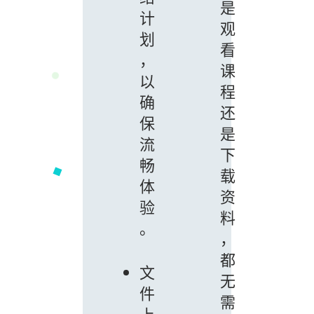
是
计
观
划
看
，
课
以
程
确
还
保
是
流
下
畅
载
体
资
验
料
。
，
都
文
无
件
需