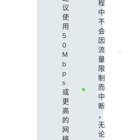
程
议
中
使
不
用
会
5
因
0
流
M
量
b
限
p
制
s
而
或
中
更
断
高
，
的
无
网
论
络