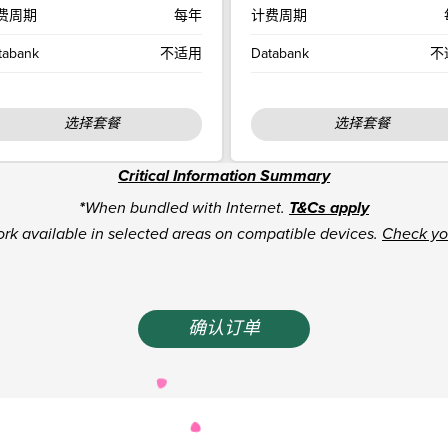
费周期
每年
计费周期
tabank
不适用
Databank
不
Critical Information Summary
*
When bundled with Internet.
T&Cs apply
rk available in selected areas on compatible devices.
Check yo
确认订单