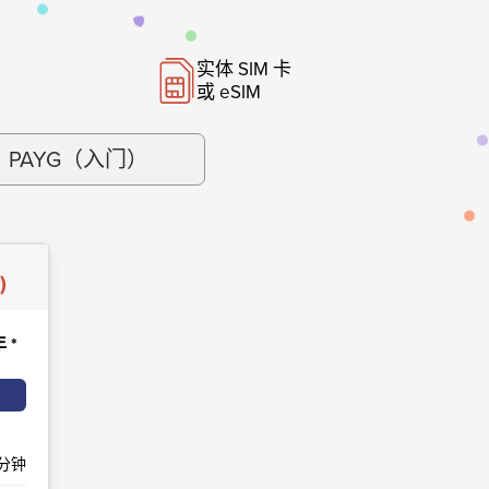
实体 SIM 卡
或 eSIM
PAYG（入门）
)
年
*
 分钟