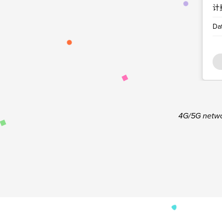
计
Da
4G/5G netwo