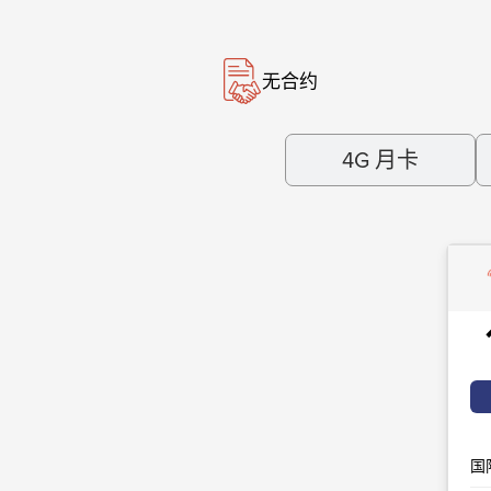
无合约
4G 月卡
国