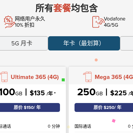
所有
套餐
均包含
网络用户永久
Vodafone
10% 折扣
4G/5G
5G 月卡
年卡（最划算）
Ultimate 365 (4G)
Mega 365 (4G
100
|
250
|
$135
$225
GB
GB
/年
*
/
原价 $150
/ 年
原价 $250
/ 年
际通话
0 分钟
国际通话
0