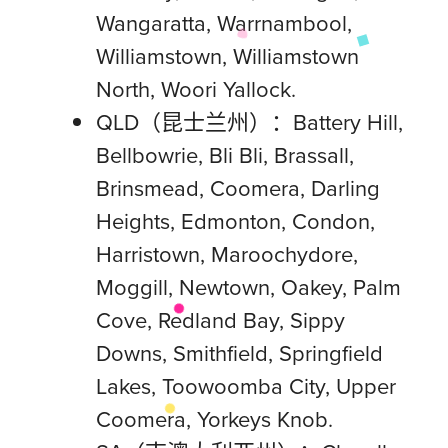
Wangaratta, Warrnambool,
Williamstown, Williamstown
North, Woori Yallock.
QLD（昆士兰州）：Battery Hill,
Bellbowrie, Bli Bli, Brassall,
Brinsmead, Coomera, Darling
Heights, Edmonton, Condon,
Harristown, Maroochydore,
Moggill, Newtown, Oakey, Palm
Cove, Redland Bay, Sippy
Downs, Smithfield, Springfield
Lakes, Toowoomba City, Upper
Coomera, Yorkeys Knob.