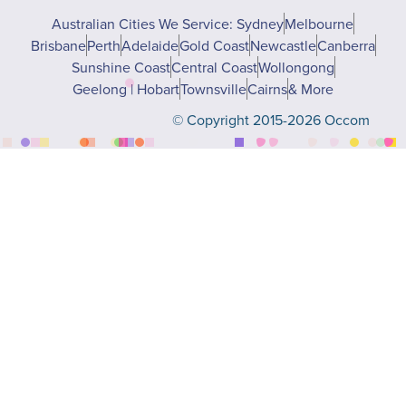
Australian Cities We Service: Sydney
Melbourne
Brisbane
Perth
Adelaide
Gold Coast
Newcastle
Canberra
Sunshine Coast
Central Coast
Wollongong
Geelong | Hobart
Townsville
Cairns
& More
© Copyright 2015-2026 Occom