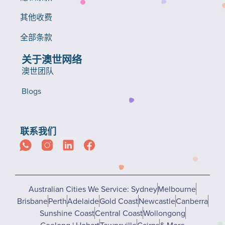
其他收费
全部条款
关于澳世网络
澳世团队
Blogs
联系我们
Australian Cities We Service: Sydney
Melbourne
Brisbane
Perth
Adelaide
Gold Coast
Newcastle
Canberra
Sunshine Coast
Central Coast
Wollongong
Geelong | Hobart
Townsville
Cairns
& More