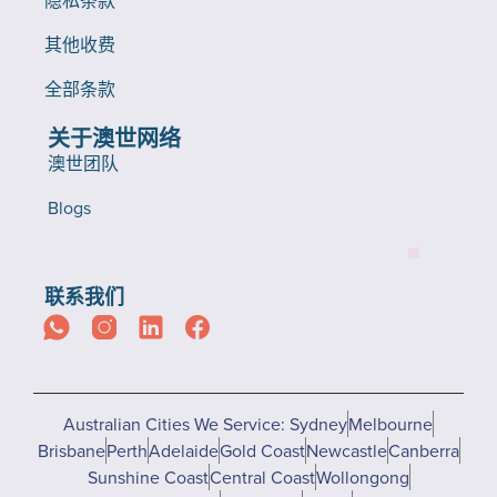
其他收费
全部条款
关于澳世网络
澳世团队
Blogs
联系我们
Australian Cities We Service: Sydney
Melbourne
Brisbane
Perth
Adelaide
Gold Coast
Newcastle
Canberra
Sunshine Coast
Central Coast
Wollongong