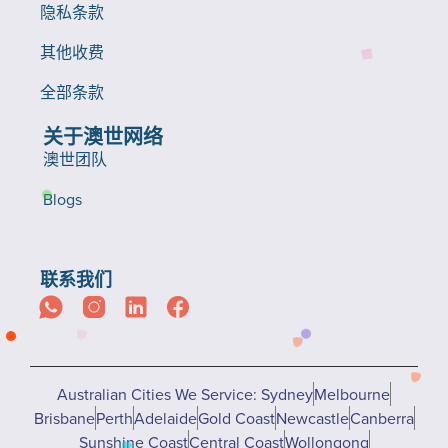
隐私条款
其他收费
全部条款
关于澳世网络
澳世团队
Blogs
联系我们
Australian Cities We Service: Sydney
Melbourne
Brisbane
Perth
Adelaide
Gold Coast
Newcastle
Canberra
Sunshine Coast
Central Coast
Wollongong