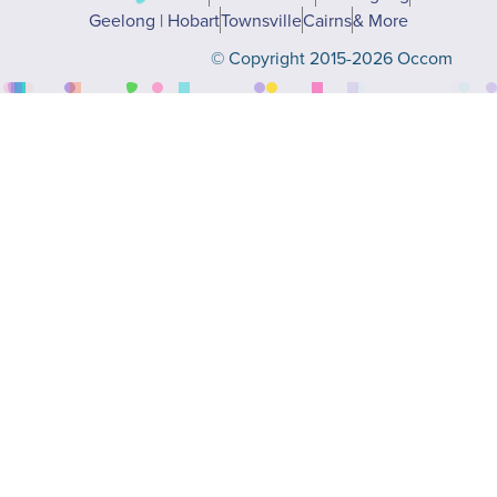
Geelong | Hobart
Townsville
Cairns
& More
© Copyright 2015-2026 Occom