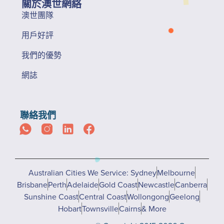
關於澳世網絡
澳世團隊
用戶好評
我們的優勢
網誌
聯絡我們
Australian Cities We Service: Sydney
Melbourne
Brisbane
Perth
Adelaide
Gold Coast
Newcastle
Canberra
Sunshine Coast
Central Coast
Wollongong
Geelong
Hobart
Townsville
Cairns
& More