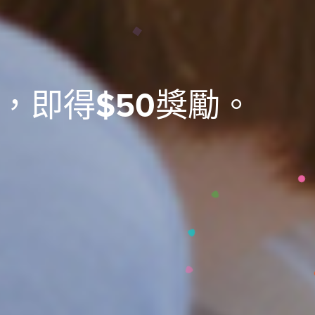
，即得
$50
獎勵。