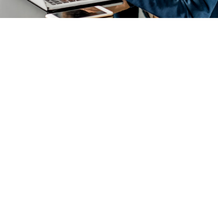
極
無
全
輕
致
縫
國
鬆
速
集
覆
部
度
成
蓋
署
與
澳世
覆蓋
由澳
穩
網絡
全澳
世網
定
的企
各大
絡專
性
業級
城市
家全
網絡
及周
程管
告別
配備
邊地
理安
網絡
專業
區。
裝過