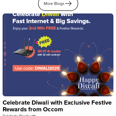
More Blogs
Don’t let connectivity be part of the
problem
Don’t let connectivity