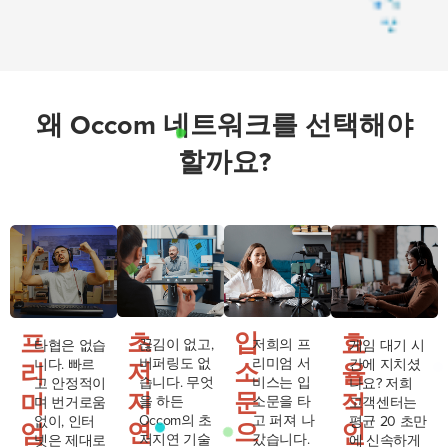
왜 Occom 네트워크를 선택해야
할까요?
초
입
프
효
끊김이 없고,
저희의 프
타협은 없습
게임 대기 시
버퍼링도 없
리미엄 서
니다. 빠르
간에 지치셨
저
소
리
율
습니다. 무엇
비스는 입
고 안정적이
나요? 저희
지
문
미
적
을 하든
소문을 타
며 번거로움
고객센터는
Occom의 초
고 퍼져 나
없이, 인터
평균 20 초만
연
으
엄
인
저지연 기술
갔습니다.
넷은 제대로
에 신속하게