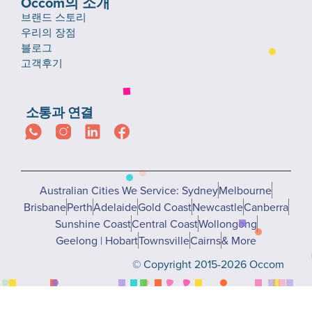
Occom의 소개
브랜드 스토리
우리의 장점
블로그
고객후기
소통과 연결
Australian Cities We Service: Sydney
Melbourne
Brisbane
Perth
Adelaide
Gold Coast
Newcastle
Canberra
Sunshine Coast
Central Coast
Wollongong
Geelong | Hobart
Townsville
Cairns
& More
© Copyright 2015-2026 Occom