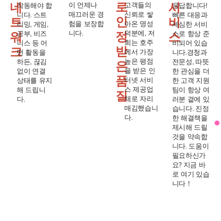
로
네
서
이 언제나
고객들의
작동해야 합
응답합니다!
매끄러운 경
신뢰로 쌓
니다. 스트
빠른 대응과
인
트
비
험을 보장합
아온 명성
리밍, 게임,
세심한 서비
정
워
스
니다.
덕분에, 저
공부, 비즈
스로 항상 준
희는 호주
니스 등 어
비되어 있습
받
크
에서 가장
떤 활동을
니다.경청과
높은 평점
하든, 끊김
전문성, 따뜻
은
을 받은 인
없이 연결
한 관심을 더
품
터넷 서비
상태를 유지
한 고객 지원
스 제공업
해 드립니
팀이 항상 여
질
체로 자리
다.
러분 곁에 있
매김했습니
습니다. 진정
다.
한 해결책을
제시해 드릴
것을 약속합
니다. 도움이
필요하신가
요? 지금 바
로 여기 있습
니다！