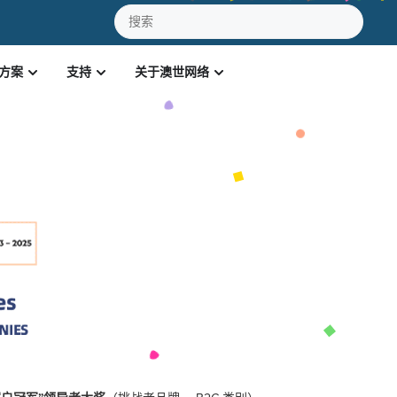
方案
支持
关于澳世网络