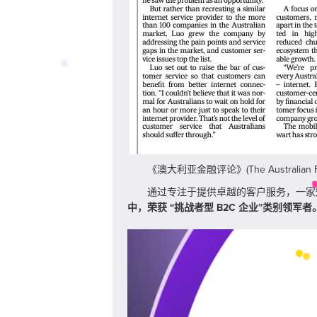
《澳大利亚金融评论》(The Australi
通过专注于提供卓越的客户服务，一家
中，荣获 “挑战者型 B2C 企业”类别领军者