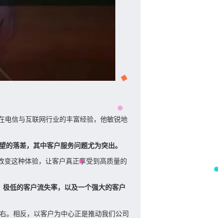
凭借在电信与互联网行业的丰富经验，他敏锐地
望的落差，其中客户服务问题尤为突出。
望改变这种体验，让客户真正享受到高质量的
) 、极低的客户流失率，以及一个强大的客户
左右。相反，以客户为中心正是推动我们公司