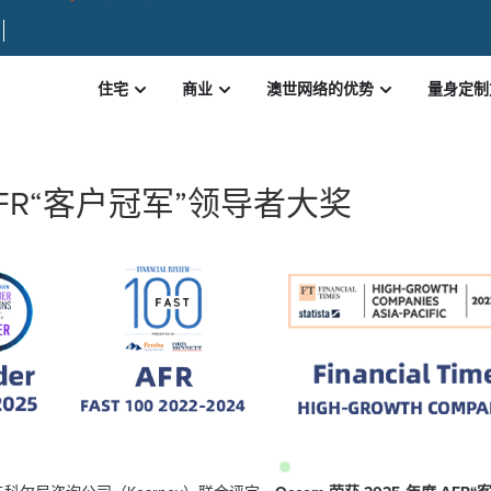
住宅
商业
澳世网络的优势
量身定制
 AFR“客户冠军”领导者大奖