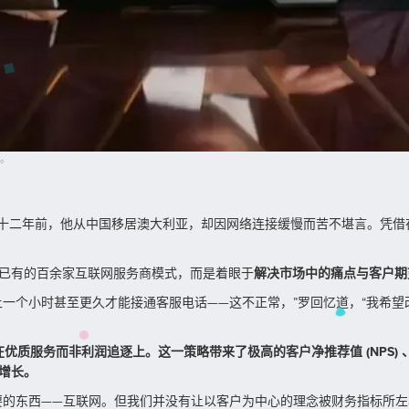
准。
uo 创办。十二年前，他从中国移居澳大利亚，却因网络连接缓慢而苦不堪言。
已有的百余家互联网服务商模式，而是着眼于
解决市场中的痛点与客户期
上一个小时甚至更久才能接通客服电话——这不正常，”罗回忆道，“我希
放在优质服务而非利润追逐上。这一策略带来了极高的客户净推荐值 (NPS
增长。
要的东西——互联网。但我们并没有让以客户为中心的理念被财务指标所