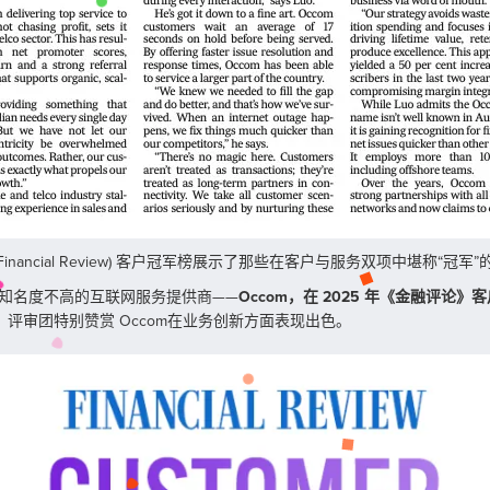
an Financial Review) 客户冠军榜展示了那些在客户与服务双项中堪称“冠军
知名度不高的互联网服务提供商——
Occom，在 2025 年《金融评论》客户冠军
。
评审团特别赞赏 Occom在业务创新方面表现出色。