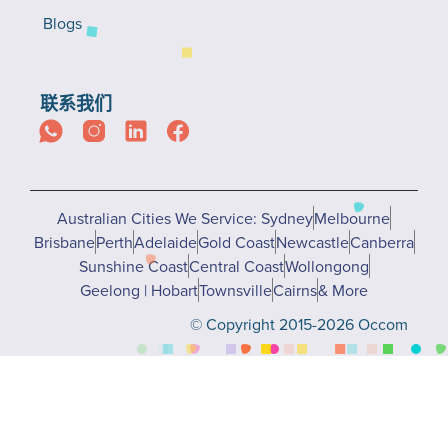
Blogs
联系我们
Australian Cities We Service: Sydney
Melbourne
Brisbane
Perth
Adelaide
Gold Coast
Newcastle
Canberra
Sunshine Coast
Central Coast
Wollongong
Geelong | Hobart
Townsville
Cairns
& More
© Copyright 2015-2026 Occom