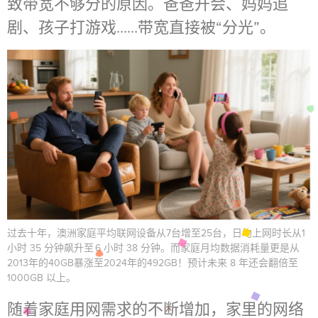
致带宽不够分的原因。爸爸开会、妈妈追
剧、孩子打游戏……带宽直接被“分光”。
过去十年，澳洲家庭平均联网设备从7台增至25台，日均上网时长从1
小时 35 分钟飙升至 6 小时 38 分钟。而家庭月均数据消耗量更是从
2013年的40GB暴涨至2024年的492GB！预计未来 8 年还会翻倍至
1000GB 以上。
随着家庭用网需求的不断增加，家里的网络